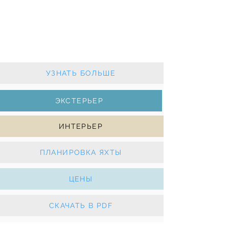
Jeanneau 53
2013 г. - каюты 3+1 - сан.узел 3+1
Грот с закруткой, генуя с закруткой
генератор, кондиционер, солнечные панели,
электрические лебедки, подруливающее
устройство
УЗНАТЬ БОЛЬШЕ
ЭКСТЕРЬЕР
ИНТЕРЬЕР
ПЛАНИРОВКА ЯХТЫ
ЦЕНЫ
СКАЧАТЬ В PDF