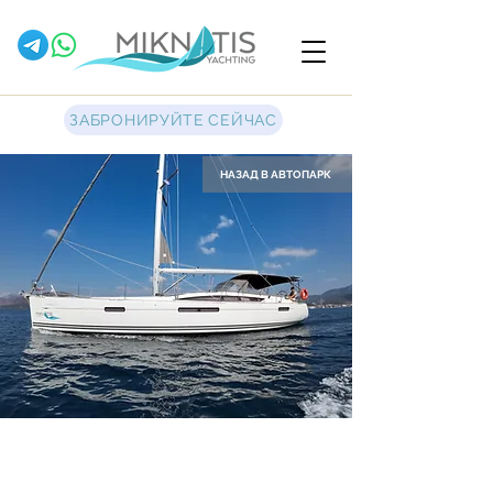
ЗАБРОНИРУЙТЕ СЕЙЧАС
НАЗАД В АВТОПАРК
Pherusa II
Парусная яхта