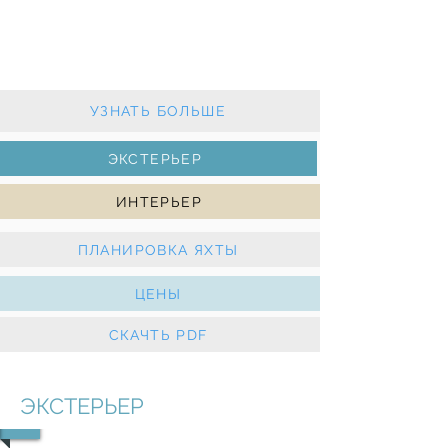
2011 г. - 3 каюты - 1 туалет
Грот на латах и генуя с закруткой
Обогреватель Webasto, Гоночное
оборудование
УЗНАТЬ БОЛЬШЕ
ЭКСТЕРЬЕР
ИНТЕРЬЕР
ПЛАНИРОВКА ЯХТЫ
ЦЕНЫ
СКАЧТЬ PDF
ЭКСТЕРЬЕР