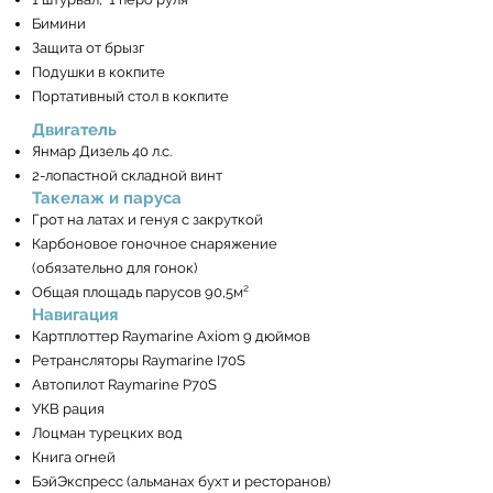
Бимини
Защита от брызг
Подушки в кокпите
Портативный стол в кокпите
Двигатель
Янмар Дизель 40 л.с.
2-лопастной складной винт
Такелаж и паруса
Грот на латах и генуя с закруткой
Карбоновое гоночное снаряжение
(обязательно для гонок)
Общая площадь парусов 90,5м²
Навигация
Картплоттер Raymarine Axiom 9 дюймов
Ретрансляторы Raymarine I70S
Автопилот Raymarine P70S
УКВ рация
Лоцман турецких вод
Книга огней
БэйЭкспресс (альманах бухт и ресторанов)