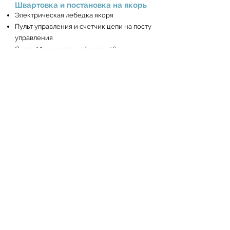
Швартовка и постановка на якорь
Электрическая лебедка якоря
Пульт управления и счетчик цепи на посту
управления
Якорь 20 кг и запасной якорь 16 кг
80-метровая якорная цепь
Динги с веслами и насосом
8 шт цилиндрических кранцев + 1 круглый
кранец
4х15 м, 1х30 м, 1х50 швартовые концы
Спасательное оборудование
Комплект спасательного оборудования на
6 человек