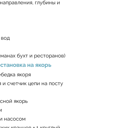
 направления, глубины и
 вод
манах бухт и ресторанов)
становка на якорь
ебедка якоря
 и счетчик цепи на посту
асной якорь
м
 и насосом
ких кранцев + 1 круглый