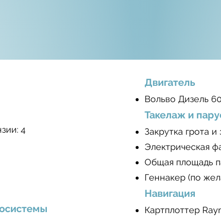
Двигатель
Вольво Дизель 60 
Такелаж и пару
зии: 4
Закрутка грота и
Электрическая ф
Общая площадь п
Геннакер (по же
Навигация
росистемы
Картплоттер Ray