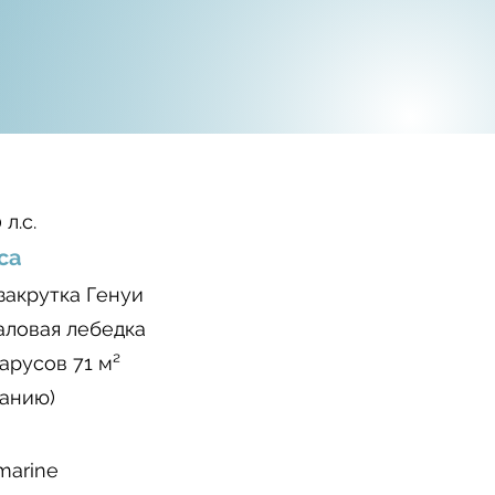
л.с.
са
 закрутка Генуи
аловая лебедка
арусов 71 м²
ланию)
marine