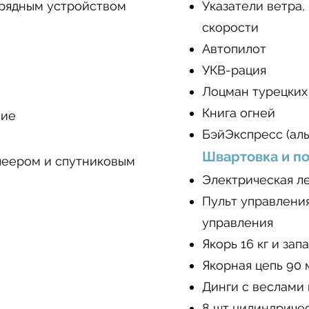
арядным устройством
Указатели ветра,
скорости
Автопилот
УКВ-рация
Лоцман турецких
Книга огней
ние
БэйЭкспресс (аль
Швартовка и по
леером и спутниковым
Электрическая л
Пульт управления
управления
Якорь 16 кг и зап
Якорная цепь 90 
Динги с веслами
8 шт цилиндричес