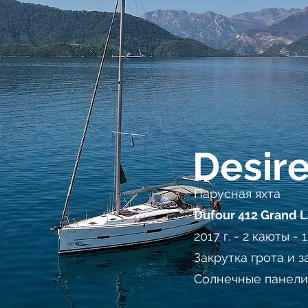
Desire
Парусная яхта
Dufour
412 Grand 
2017 г. - 2 каюты - 
Закрутка грота и з
Солнечные панели