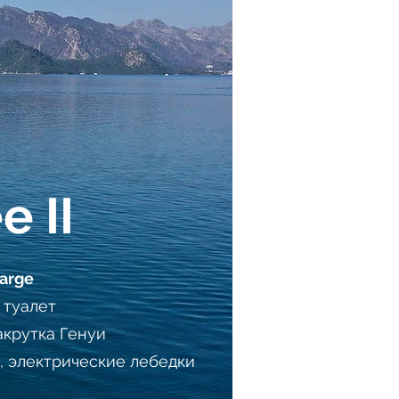
e II
Large
1 туалет
акрутка Генуи
, электрические лебедки