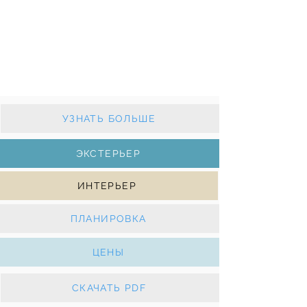
Грот на латах и стаксель автомат
Кондиционер, генератор, солнечные панели,
электрические лебедки.
УЗНАТЬ БОЛЬШЕ
ЭКСТЕРЬЕР
ИНТЕРЬЕР
ПЛАНИРОВКА
ЦЕНЫ
СКАЧАТЬ PDF