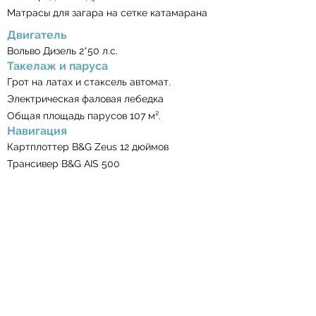
Матрасы для загара на сетке катамарана
Двигатель
Вольво Дизель 2*50 л.с.
Такелаж и паруса
Грот на латах и стаксель автомат.
Электрическая фаловая лебедка
Общая площадь парусов 107 м².
Навигация
Картплоттер B&G Zeus 12 дюймов
Трансивер B&G AIS 500
Рация B&G УКВ V50
Автопилот B&G
Указатели ветра, глубины и скорости
Лоцман турецких вод
Книга огней
БэйЭкспресс (альманах бухт и
ресторанов)
Швартовка и постановка на якорь
Электрическая лебедка якоря