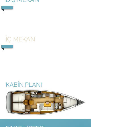
1/4
İÇ MEKAN
1/5
KABİN PLANI