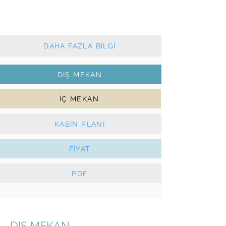
2013 - 3 kabin - 2 wc
Klasik ana yelken ve sarma cenova
Güneş Panelleri, e-Vinçler
DAHA FAZLA BİLGİ
DIŞ MEKAN
İÇ MEKAN
KABİN PLANI
FİYAT
PDF
DIŞ MEKAN