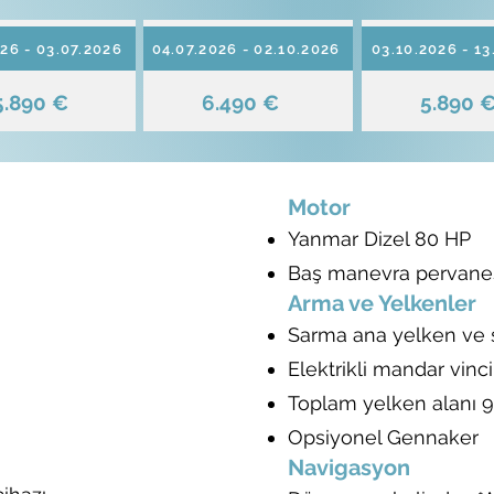
26 - 03.07.2026
04.07.2026 - 02.10.2026
03.10.2026 - 13
5.890 €
6.490 €
5.890 
Motor
Yanmar Dizel 80 HP
Baş manevra pervane
Arma ve Yelkenler
Sarma ana yelken ve
Elektrikli mandar vinci
Toplam yelken alanı 
Opsiyonel Gennaker
Navigasyon