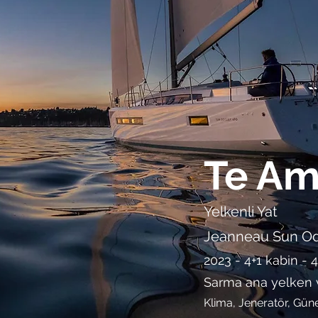
Te A
Yelkenli Yat
Jeanneau
Sun O
2023 - 4+1 kabin - 
Sarma ana yelken
Klima, Jeneratör, Güne