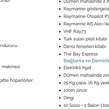
cihazı
Dümen mahalinde 2*Ax
Raymarine göstergele
Raymarine Otopilot P
Raymarine AIS Alıcı-Ver
VHF Ray73
Türk suları pilot kitabı
dondurucu
Deniz fenerleri kitabı
The Bay Express
Bağlama ve Demir
 makinesi
Elektrikli Irgat
Dümen mahalinde zinc
itte hoparlörler
25 Kg çapa, 16 Kg yed
100m zincir
Dingi
10 Sosis + 2 Balon Us