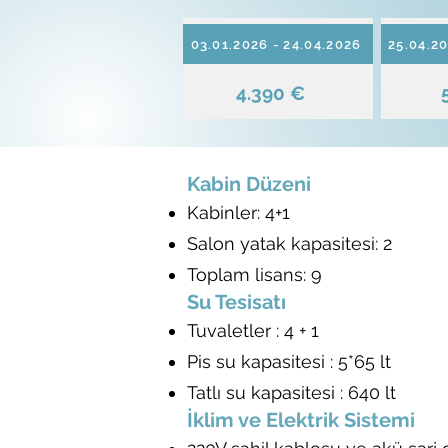
03.01.2026 - 24.04.2026
25.04.20
4.390 €
Kabin Düzeni
Kabinler: 4+1
Salon yatak kapasitesi: 2
Toplam lisans: 9
Su Tesisatı
Tuvaletler : 4 + 1
Pis su kapasitesi : 5*65 lt
Tatlı su kapasitesi : 640 lt
İklim ve Elektrik Sistemi