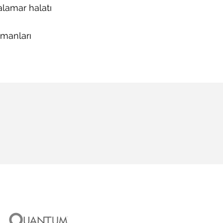
alamar halatı
manları