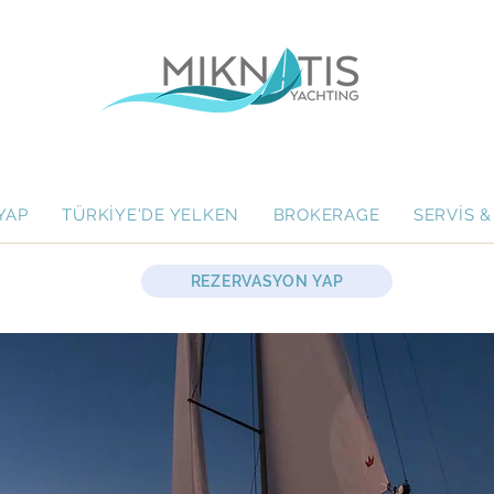
YAP
TÜRKİYE'DE YELKEN
BROKERAGE
SERVİS &
REZERVASYON YAP