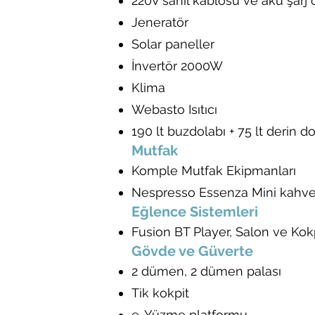
220V sahil kablosu ve akü şarj 
Jeneratör
Solar paneller
İnvertör 2000W
Klima
Webasto Isıtıcı
190 lt buzdolabı + 75 lt derin 
Mutfak
Komple Mutfak Ekipmanları
Nespresso Essenza Mini kahve
Eğlence Sistemleri
Fusion BT Player, Salon ve Kokp
Gövde ve Güverte
2 dümen, 2 dümen palası
Tik kokpit
e-Yüzme platformu