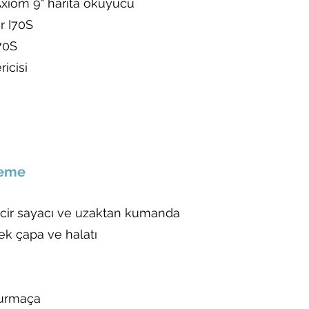
iom 9" harita okuyucu
r I70S
70S
icisi
leme
ir sayacı ve uzaktan kumanda
ek çapa ve halatı
turmaça