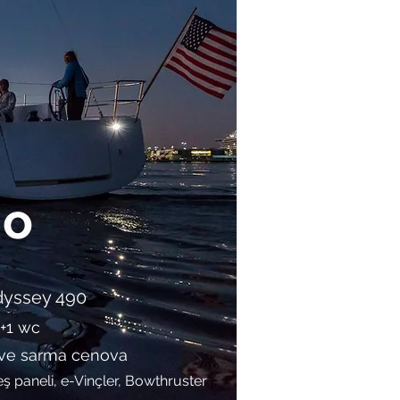
mo
dyssey 490
4+1 wc
 ve sarma cenova
ş paneli, e-Vinçler, Bowthruster