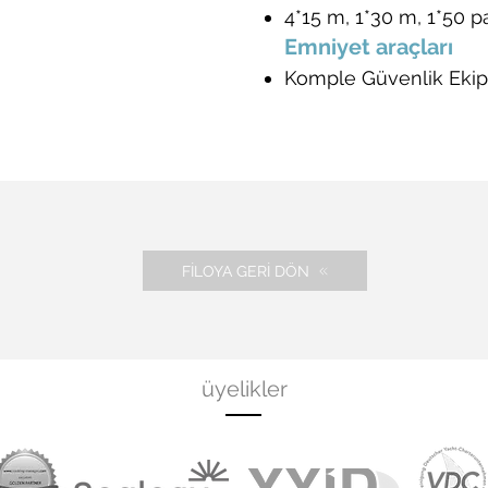
4*15 m, 1*30 m, 1*50 p
Emniyet araçları
Komple Güvenlik Ekip
FİLOYA GERİ DÖN
üyelikler