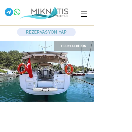
REZERVASYON YAP
FİLOYA GERİ DÖN
Mercann
Yelkenli Yat
Jeanneau Yachts
Sun Odyssey 409
2013 - 3 kabin - 2 wc