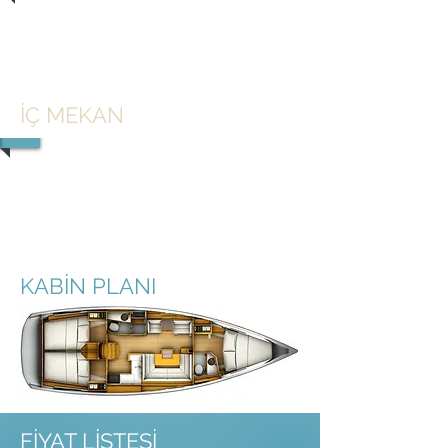
1/2
İÇ MEKAN
1/3
KABİN PLANI
FİYAT LİSTESİ