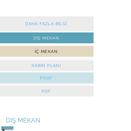
Sarma ana yelken ve sarma cenova
Güneş Panelleri, e-Vinçler
DAHA FAZLA BİLGİ
DIŞ MEKAN
İÇ MEKAN
KABİN PLANI
FİYAT
PDF
DIŞ MEKAN