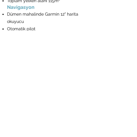
Toplam yelken alanı 115m²
Navigasyon
Dümen mahalinde Garmin 12" harita
okuyucu
Otomatik pilot
Rüzgar, derinlik ve hız göstergeleri
VHF Telefon
Türk suları pilot kitabı
Deniz fenerleri kitabı
The Bay Express
Demirleme ve Demirleme
Elektrikli Irgat
Dümen mahalinde zincir sayacı kumanda
25 Kg Çapa ve yedek Çapa 20 Kg halatlı
100m zincir
Dingi
10 sosis + 4 balon usturmaça
4*15m, 1*30m, 1*50m bağlama halatları
Emniyet araçları
Komple Güvenlik Ekipmanları