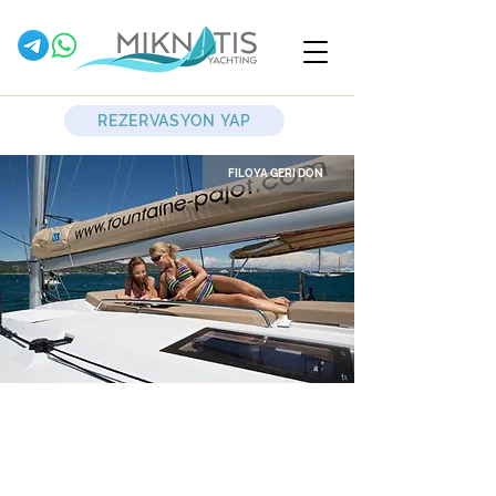
REZERVASYON YAP
FİLOYA GERİ DÖN
Likya
Yelkenli Katamaran
Fountaine Pajot
Hélia 44 Quatuor