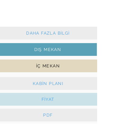
2013 - 4+2 kabin + 4 wc
Klasik ana yelken ve sarma cenova
Klima, Jeneratör, Güneş panelleri, e-Vinçler
DAHA FAZLA BİLGİ
DIŞ MEKAN
İÇ MEKAN
KABİN PLANI
FİYAT
PDF