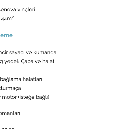
cenova vinçleri
 144m²
leme
cir sayacı ve kumanda
Kg yedek Çapa ve halatı
bağlama halatları
usturmaça
motor (isteğe bağlı)
pmanları