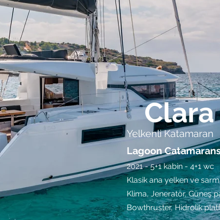
Clara
Yelkenli Katamaran
Lagoon Catamaran
2021 - 5+1 kabin - 4+1 wc
Klasik ana yelken ve sar
Klima, Jeneratör, Güneş pan
Bowthruster, Hidrolik pla