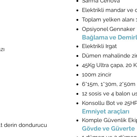
Sarma Cenova
Elektrikli mandar ve 
Toplam yelken alanı
Opsiyonel Gennaker
Bağlama ve Demir
Elektrikli Irgat
zı
Dümen mahalinde zin
45Kg Ultra çapa, 20 
100m zincir
6*15m, 1*30m, 2*50m 
12 sosis ve 4 balon 
Konsollu Bot ve 25HP 
Emniyet araçları
Komple Güvenlik Eki
Lt derin dondurucu
Gövde ve Güverte