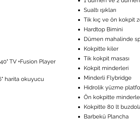
1 dümen ve 2 dümen 
Sualtı ışıkları
Tik kıç ve ön kokpit 
Hardtop Bimini
Dümen mahalinde s
Kokpitte kiler
Tik kokpit masası
40" TV +Fusion Player
Kokpit minderleri
Minderli Flybridge
 harita okuyucu
Hidrolik yüzme platf
Ön kokpitte minderle
Kokpitte 80 lt buzdol
Barbekü Plancha