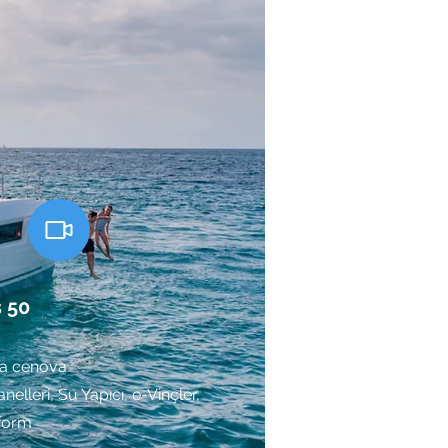
s
50
ma cenova
elleri, Su Yapıcı, e-Vinçler,
tform