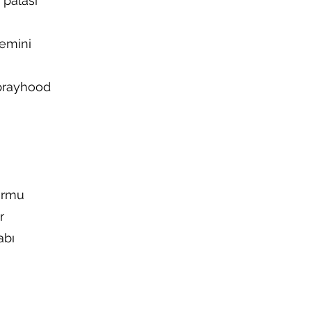
palası
zemini
prayhood
ormu
r
abı