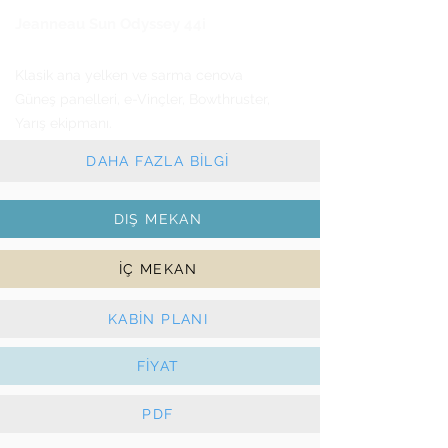
Jeanneau
Sun Odyssey 44i
2011 - 3 kabin - 3 wc
Klasik ana yelken ve sarma cenova
Güneş panelleri, e-Vinçler, Bowthruster,
Yarış ekipmanı.
DAHA FAZLA BİLGİ
DIŞ MEKAN
İÇ MEKAN
KABİN PLANI
FİYAT
PDF