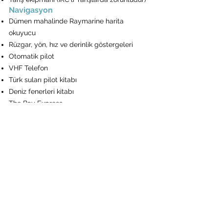
Navigasyon
Dümen mahalinde Raymarine harita
okuyucu
Rüzgar, yön, hız ve derinlik göstergeleri
Otomatik pilot
VHF Telefon
Türk suları pilot kitabı
Deniz fenerleri kitabı
The Bay Express
Bağlama ve Demirleme
Elektrikli ırgat
Dümen mahalinde zincir sayacı ve
kumanda
25 Kg çapa, 20 Kg yedek çapa 20 ve halatlı
80m zincir
Dingi
8 Sosis + 1 Balon usturmaça
4*15 m, 1*30 m, 1*50 bağlama halatı
Emniyet araçları