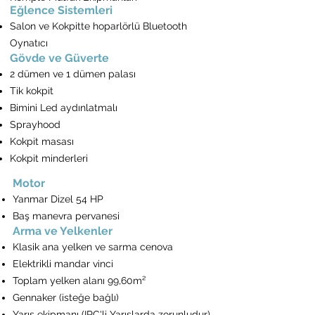
Eğlence Sistemleri
Salon ve Kokpitte hoparlörlü Bluetooth
Oynatıcı
Gövde ve Güverte
2 dümen ve 1 dümen palası
Tik kokpit
Bimini Led aydınlatmalı
Sprayhood
Kokpit masası
Kokpit minderleri
Motor
Yanmar Dizel 54 HP
Baş manevra pervanesi
Arma ve Yelkenler
Klasik ana yelken ve sarma cenova
Elektrikli mandar vinci
Toplam yelken alanı 99,60m²
Gennaker (isteğe bağlı)
Yarış ekipmanı (IRC'li Yarışlarda zorunludur)