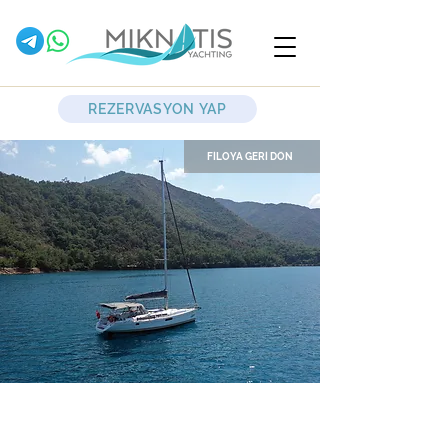
REZERVASYON YAP
FİLOYA GERİ DÖN
Capella II
Yelkenli Yat