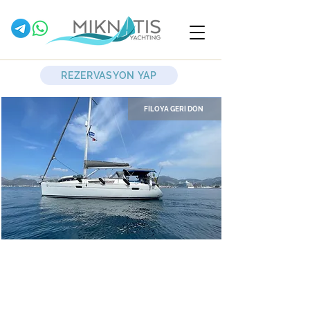
REZERVASYON YAP
FİLOYA GERİ DÖN
Mavi
Yelkenli Yat
Jeanneau Sun Odyssey 39i
2009 - 3 kabin - 1 tuvalet