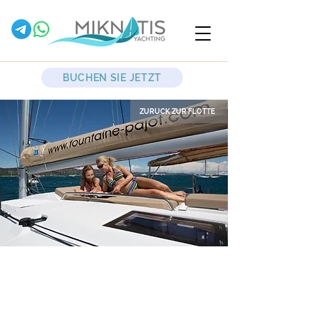
BUCHEN SIE JETZT
ZURÜCK ZUR FLOTTE
Lykien
Segelkatamaran
Fountaine PajotHélia
44 QuatuorBoote