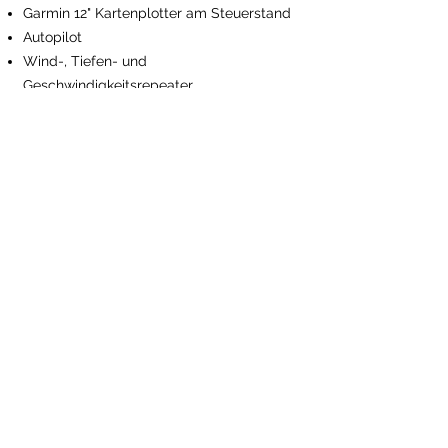
Garmin 12" Kartenplotter am Steuerstand
Autopilot
Wind-, Tiefen- und
Geschwindigkeitsrepeater
UKW-Telefon
Pilotbuch für Türkische Gewässer
Leuchtfeuerverzeichniss
The BayExpress
Anlegen und Ankern
Elektrische Ankerwinde
Fernbedienung und Kettenzähler am
Steuer
25 kg Anker & Ersatzanker 20 kg mit Leine
100m Kette und Leine
Beiboot mit Rudern und Pumpe
10 Wurst + 4 Ballon Fender
4 * 15m, 1 * 30m, 1 * 50m Festmachleinen
Sicherheitsausrüstung
Komplette Sicherheitsausrüstung