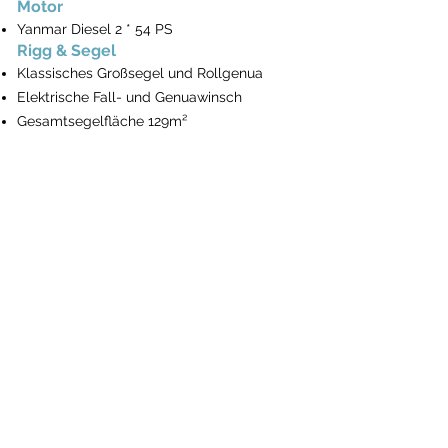
Motor
Yanmar Diesel 2 * 54 PS
Rigg & Segel
Klassisches Großsegel und Rollgenua
Elektrische Fall- und Genuawinsch
Gesamtsegelfläche 129m²
Navigation
B&G Zeus 12" Kartenplotter am Steuerstand
B&G AIS 500 Transceiver
B&G VHF V50 Telefon
Wind-, Tiefen- & Geschwindigkeitsrepeater
B&G Autopilot
Pilotbuch für Türkische Gewässer
Leuchtfeuerverzeichniss
The BayExpress
Anlegen und Ankern
Elektrische Ankerwinde
Fernbedienung & Kettenzähler am Steuer
25 Kg Anker & Ersatzanker 20 Kg mit Leine