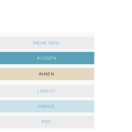
2015 - 4+2 Kabinen + 4+1 WC
Klassisches Großsegel und Rollgenua
Klimaanlage, Generator, Solar, E-Winschen
MEHR INFO
AUSSEN
INNEN
LAYOUT
PREISE
PDF