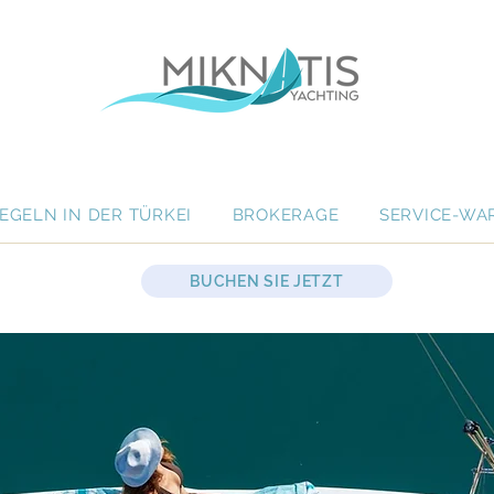
EGELN IN DER TÜRKEI
BROKERAGE
SERVICE-WA
BUCHEN SIE JETZT