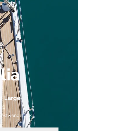
lia
d Large
 WC
lbstwendefock