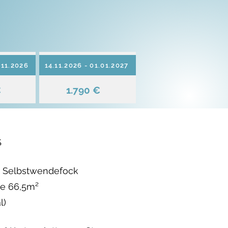
.11.2026
14.11.2026 - 01.01.2027
€
1.790 €
S
d Selbstwendefock
e 66,5m²
l)