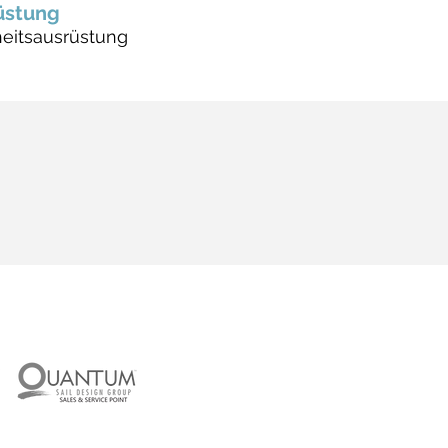
üstung
heitsausrüstung