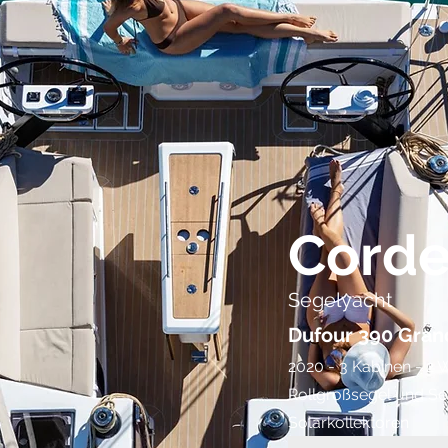
Corde
Segelyacht
Dufour 390 Gran
2020 - 3 Kabinen - 2
Rollgroßsegel und
Se
Solarkollektoren