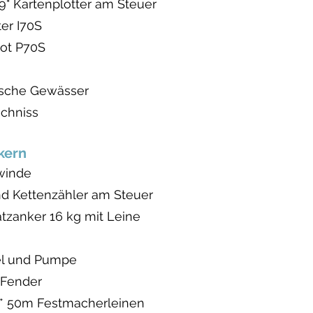
" Kartenplotter am Steuer
er I70S
lot P70S
kische Gewässer
ichniss
kern
winde
d Kettenzähler am Steuer
atzanker 16 kg mit Leine
el und Pumpe
 Fender
 1 * 50m Festmacherleinen