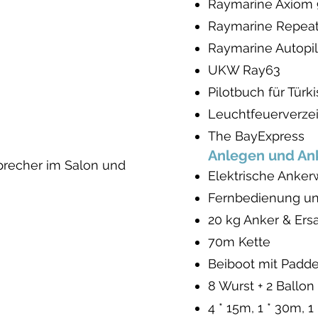
Raymarine Axiom 9
Raymarine Repeat
Raymarine Autopi
UKW Ray63
Pilotbuch für Tür
Leuchtfeuerverze
The BayExpress
Anlegen und An
precher im Salon und
Elektrische Anker
Fernbedienung un
20 kg Anker & Ers
70m Kette
Beiboot mit Padd
8 Wurst + 2 Ballon
4 * 15m, 1 * 30m,