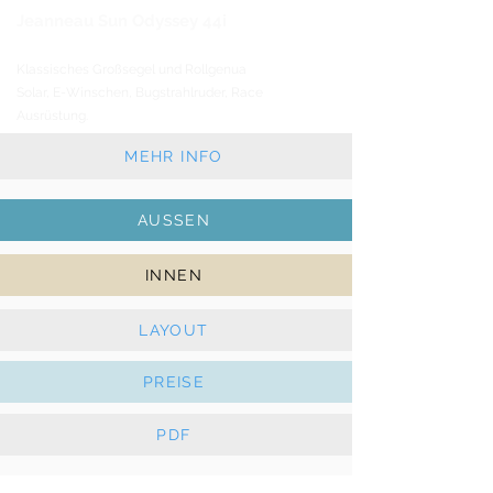
Jeanneau
Sun Odyssey 44i
2011 - 3 Kabinen - 3 WC
Klassisches Großsegel und Rollgenua
Solar, E-Winschen, Bugstrahlruder, Race
Ausrüstung.
MEHR INFO
AUSSEN
INNEN
LAYOUT
PREISE
PDF