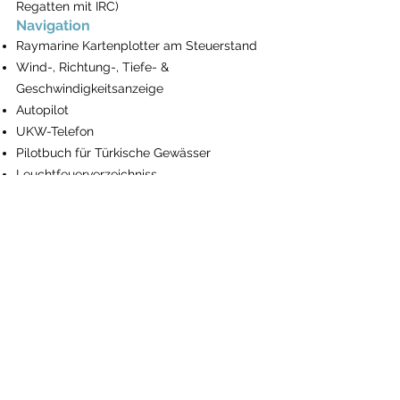
Regatten mit IRC)
Navigation
Raymarine Kartenplotter am Steuerstand
Wind-, Richtung-, Tiefe- &
Geschwindigkeitsanzeige
Autopilot
UKW-Telefon
Pilotbuch für Türkische Gewässer
Leuchtfeuerverzeichniss
The BayExpress
Anlegen und Ankern
Elektrische Ankerwinde
Fernbedienung und Kettenzähler am
Steuer
25 kg Anker & Ersatzanker 20 kg mit Leine
80m Kette
Beiboot mit Paddel und Pumpe
8 Wurst + 1 Ballon Fender
4 * 15 m, 1 * 30 m, 1 * 50 Festmacherleinen