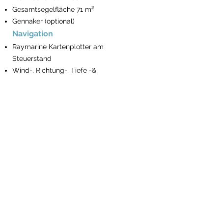
Gesamtsegelfläche 71 m²
Gennaker (optional)
Navigation
Raymarine Kartenplotter am
Steuerstand
Wind-, Richtung-, Tiefe -&
Geschwindigkeitsanzeige
Autopilot
UKW-Telefon
Pilotbuch für Türkische Gewässer
Leuchtfeuerverzeichniss
The BayExpress
Anlegen und Ankern
Elektrische Ankerwinde
Fernbedienung & Kettenzähler am
Steuer
16 Kg Anker & Ersatzanker mit Leine
90m Kette