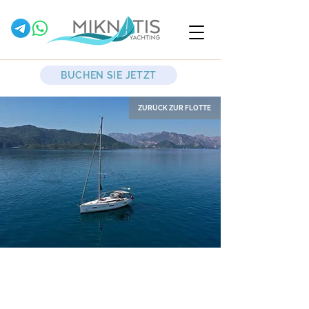
BUCHEN SIE JETZT
ZURÜCK ZUR FLOTTE
Desiree II
Segelyacht
Dufour
412 Grand Large