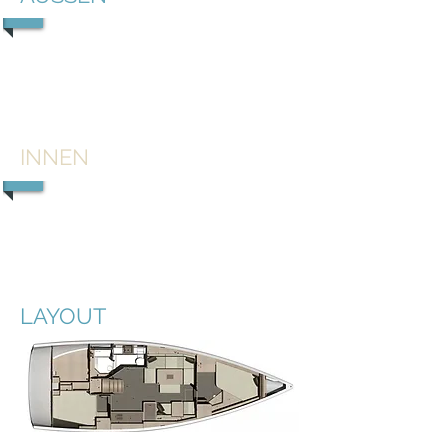
1/5
INNEN
1/5
LAYOUT