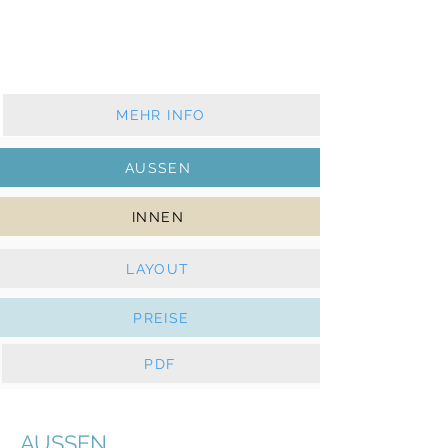
2017 - 2 Kabinen - 1 WC
Rollgroßsegel und Rollgenua
Solar, E-Winschen
MEHR INFO
AUSSEN
INNEN
LAYOUT
PREISE
PDF
AUSSEN