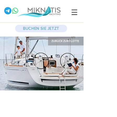
BUCHEN SIE JETZT
ZURÜCK ZUR FLOTTE
Baby
Segelyacht
Dufour
335 Grand Large
2012 - 2 Kabinen - 1 WC