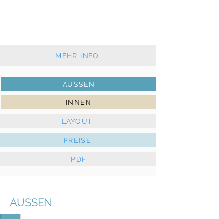
Klassisches Großsegel und Rollgenua
Solarkollektoren
MEHR INFO
AUSSEN
INNEN
LAYOUT
PREISE
PDF
AUSSEN