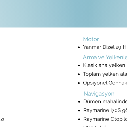
Motor
Yanmar Dizel 29 H
Arma ve Yelkenl
Klasik ana yelken
Toplam yelken al
Opsiyonel Gennak
Navigasyon
Dümen mahalinde 
Raymarine I70S gö
zı
Raymarine Otopil