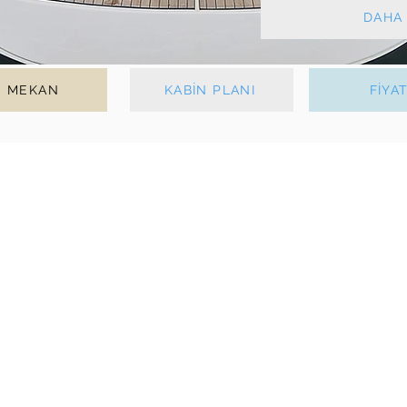
DAHA 
Ç MEKAN
KABİN PLANI
FİYA