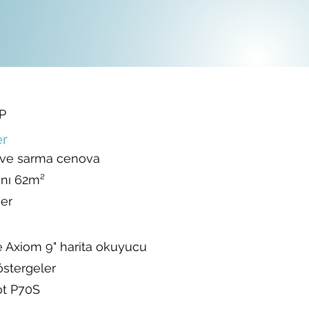
P
er
 ve sarma cenova
anı 62m²
er
Axiom 9" harita okuyucu
stergeler
ot P70S