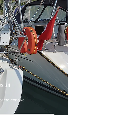
s 34
 sarma cenova