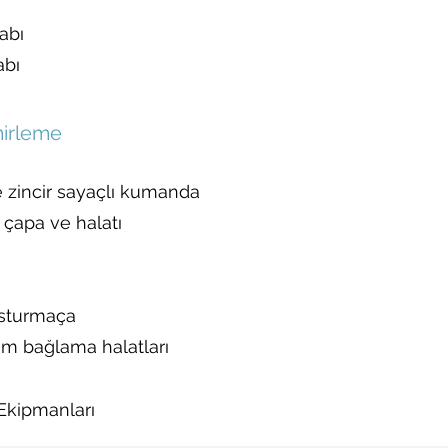
tabı
abı
irleme
zincir sayaçlı kumanda
 çapa ve halatı
usturmaça
0m bağlama halatları
Ekipmanları