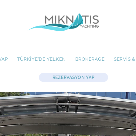
YAP
TÜRKİYE'DE YELKEN
BROKERAGE
SERVİS &
REZERVASYON YAP