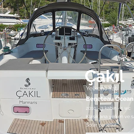
Çakıl
Yelkenli Yat
Beneteau
Oceani
2010 - 3 kabin - 1 wc
Klasik ana yelken ve
Solar paneller