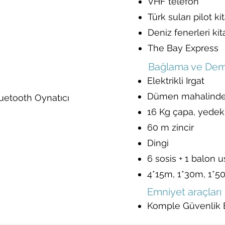
VHF telefon
Türk suları pilot ki
Deniz fenerleri kit
The Bay Express
Bağlama ve Dem
Elektrikli Irgat
Dümen mahalinde 
luetooth Oynatıcı
16 Kg çapa, yedek
60 m zincir
Dingi
6 sosis + 1 balon 
4*15m, 1*30m, 1*5
Emniyet araçları
Komple Güvenlik 